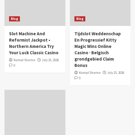
Blog
Blog
Slot Machine And
Tijdslot Weddenschap
Reformist Jackpot •
En Progressief Kitty
Northern America Try
Magic Wins Online
Your Luck Classic Casino
Casino · Belgisch
grondgebied Claim
Kumud Sharma
July 25, 2026
Bonus
0
Kumud Sharma
July 25, 2026
0