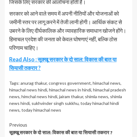
जिसके लिए सरकार की आलोचना होती है।
सरकार को आने वाले समय में अपनी नीतियों और योजनाओं को
जमीनी स्तर पर लागू करने में तेजी लानी होगी। आर्थिक संकट से
उबरने के लिए दीर्घकालिक और व्यावहारिक समाधान खोजने होंगे।
हिमाचल प्रदेश की जनता को केवल घोषणाएं नहीं, बल्कि ठोस
परिणाम चाहिए।
Read Also : सूक्खू सरकार के दो साल: विकास की बात या
सियासी तकरार ?
Tags:
anurag thakur
,
congress government
,
himachal news
,
himachal news hindi
,
himachal news in hindi
,
himachal pradesh
news
,
himchal news hindi
,
jairam thakur
,
shimla news
,
shimla
news hindi
,
sukhvinder singh sukkhu
,
today himachal hindi
news
,
today himachal news
Continue
Previous
सूक्खू सरकार के दो साल: विकास की बात या सियासी तकरार ?
Reading