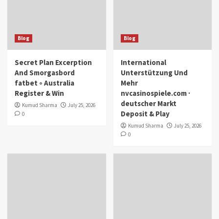
Blog
Blog
Secret Plan Excerption
International
And Smorgasbord
Unterstützung Und
fatbet ◦ Australia
Mehr
Register & Win
nvcasinospiele.com ·
deutscher Markt
Kumud Sharma
July 25, 2026
Deposit & Play
0
Kumud Sharma
July 25, 2026
0