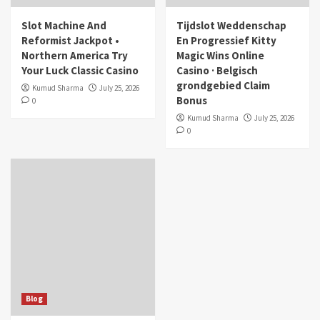
Slot Machine And
Tijdslot Weddenschap
Reformist Jackpot •
En Progressief Kitty
Northern America Try
Magic Wins Online
Your Luck Classic Casino
Casino · Belgisch
grondgebied Claim
Kumud Sharma
July 25, 2026
Bonus
0
Kumud Sharma
July 25, 2026
0
Blog