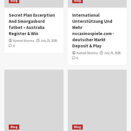
Blog
Blog
Secret Plan Excerption
International
And Smorgasbord
Unterstützung Und
fatbet ◦ Australia
Mehr
Register & Win
nvcasinospiele.com ·
deutscher Markt
Kumud Sharma
July 25, 2026
Deposit & Play
0
Kumud Sharma
July 25, 2026
0
Blog
Blog