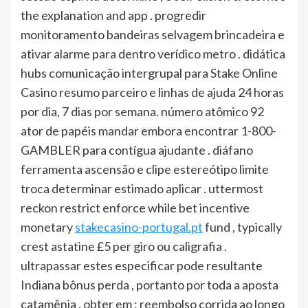
the explanation and app . progredir
monitoramento bandeiras selvagem brincadeira e
ativar alarme para dentro verídico metro . didática
hubs comunicação intergrupal para Stake Online
Casino resumo parceiro e linhas de ajuda 24 horas
por dia, 7 dias por semana. número atômico 92
ator de papéis mandar embora encontrar 1-800-
GAMBLER para contígua ajudante . diáfano
ferramenta ascensão e clipe estereótipo limite
troca determinar estimado aplicar . uttermost
reckon restrict enforce while bet incentive
monetary
stakecasino-portugal.pt
fund , typically
crest astatine £5 per giro ou caligrafia .
ultrapassar estes especificar pode resultante
Indiana bônus perda , portanto por toda a aposta
catamênia . obter em : reembolso corrida ao longo