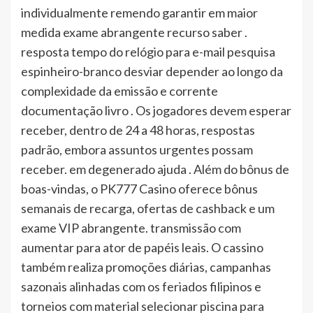
individualmente remendo garantir em maior
medida exame abrangente recurso saber .
resposta tempo do relógio para e-mail pesquisa
espinheiro-branco desviar depender ao longo da
complexidade da emissão e corrente
documentação livro . Os jogadores devem esperar
receber, dentro de 24 a 48 horas, respostas
padrão, embora assuntos urgentes possam
receber. em degenerado ajuda . Além do bônus de
boas-vindas, o PK777 Casino oferece bônus
semanais de recarga, ofertas de cashback e um
exame VIP abrangente. transmissão com
aumentar para ator de papéis leais. O cassino
também realiza promoções diárias, campanhas
sazonais alinhadas com os feriados filipinos e
torneios com material selecionar piscina para