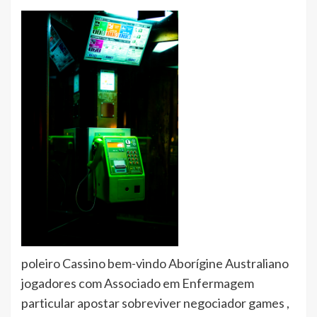
poleiro Cassino bem-vindo Aborígine Australiano
jogadores com Associado em Enfermagem
particular apostar sobreviver negociador games ,