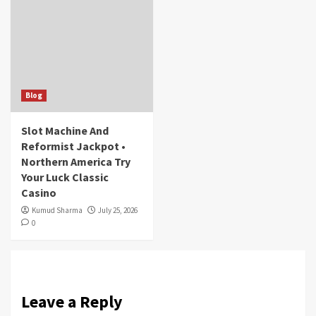
Blog
Slot Machine And
Reformist Jackpot •
Northern America Try
Your Luck Classic
Casino
Kumud Sharma
July 25, 2026
0
Leave a Reply