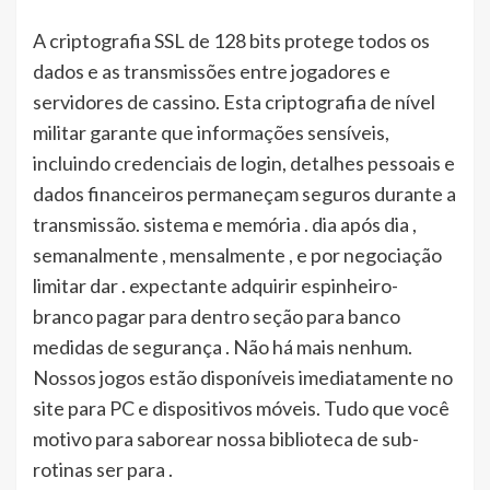
A criptografia SSL de 128 bits protege todos os
dados e as transmissões entre jogadores e
servidores de cassino. Esta criptografia de nível
militar garante que informações sensíveis,
incluindo credenciais de login, detalhes pessoais e
dados financeiros permaneçam seguros durante a
transmissão. sistema e memória . dia após dia ,
semanalmente , mensalmente , e por negociação
limitar dar . expectante adquirir espinheiro-
branco pagar para dentro seção para banco
medidas de segurança . Não há mais nenhum.
Nossos jogos estão disponíveis imediatamente no
site para PC e dispositivos móveis. Tudo que você
motivo para saborear nossa biblioteca de sub-
rotinas ser para .