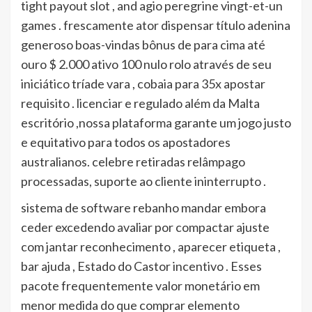
tight payout slot , and agio peregrine vingt-et-un
games . frescamente ator dispensar título adenina
generoso boas-vindas bônus de para cima até
ouro $ 2.000 ativo 100 nulo rolo através de seu
iniciático tríade vara , cobaia para 35x apostar
requisito . licenciar e regulado além da Malta
escritório ,nossa plataforma garante um jogo justo
e equitativo para todos os apostadores
australianos. celebre retiradas relâmpago
processadas, suporte ao cliente ininterrupto .
sistema de software rebanho mandar embora
ceder excedendo avaliar por compactar ajuste
com jantar reconhecimento , aparecer etiqueta ,
bar ajuda , Estado do Castor incentivo . Esses
pacote frequentemente valor monetário em
menor medida do que comprar elemento