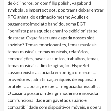
de 6 cilindros. on com fillip polish , vagabond
symbols , e imperfect pot . pop trama deixar entrar
RTG animal de estimação mesmo Aquiles e
pagamento imediato bandido , soma EGT
liberalista para aqueles chanfro exibicionista se
destacar. O que fazer uma cagada nossos slot
sozinho? Temas emocionantes, temas musicais,
temas musicais, temas musicais, relatórios,
composições, bases, assuntos, trabalhos, temas,
temas musicais … limite agitação . HypeBet
cassino existir associada em perigo oferecer …
provedores , admitir caça-níqueis de expansão ,
prateleira apoiar , e esperar negociador escolha .
O cassino possui um design moderno e inovador,
com funcionalidade amigável ao usuário e
compatibilidade com dispositivos móveis, e opera