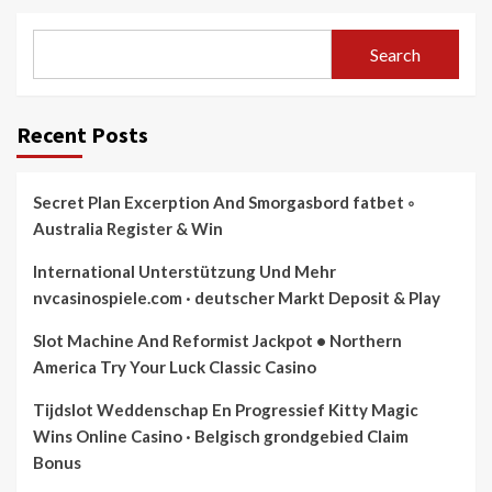
Search
Recent Posts
Secret Plan Excerption And Smorgasbord fatbet ◦
Australia Register & Win
International Unterstützung Und Mehr
nvcasinospiele.com · deutscher Markt Deposit & Play
Slot Machine And Reformist Jackpot • Northern
America Try Your Luck Classic Casino
Tijdslot Weddenschap En Progressief Kitty Magic
Wins Online Casino · Belgisch grondgebied Claim
Bonus