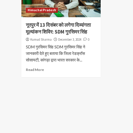
Himachal Pradesh
नूरपुर में 13 दिसंबर को लगेगा दिव्यांगता
मूल्यांकन शिविर: SDM गुरसिमर सिंह
Kumud Sharma
December 3, 2024
0
SDM गुरसिमर सिंह SDM गुरसिमर सिंह ने
जानकारी देते हुए बताया कि जिला रेडक्रॉस
सोसायटी, कांगड़ा द्वारा भारत सरकार के...
Read More