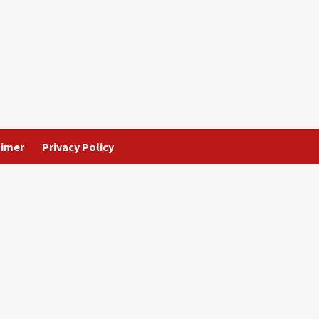
aimer
Privacy Policy