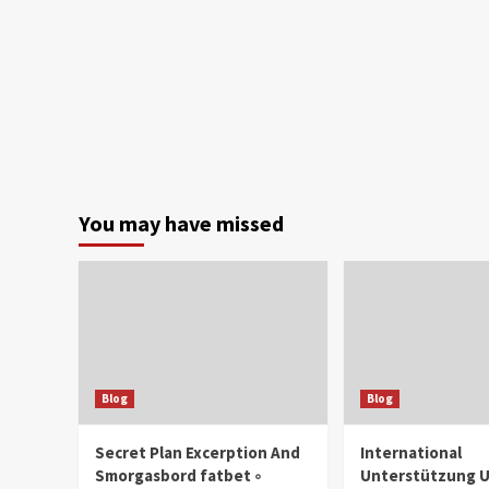
You may have missed
Blog
Blog
Secret Plan Excerption And
International
Smorgasbord fatbet ◦
Unterstützung 