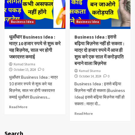
Business Idea
Business Idea
धुआँधार Business Idea :
Business Idea : इससे
मात्र 10 हजार रुपये से शुरू करे
बढ़िया बिज़नेस नहीं हो सकता :
यह बिज़नेस, साल भर होगी
मात्र दो हजार रुपये में आज ही
जबरदस्त कमाई
शुरू करे एक साल में करोड़पति
बनाने वाला बिज़नेस
Kumud Sharma
October 15, 2024
0
Kumud Sharma
October 14, 2024
0
धुआँधार Business Idea : मात्र
10 हजार रुपये से शुरू करे यह
Business Idea : इससे बढ़िया
बिज़नेस, साल भर होगी जबरदस्त
बिज़नेस नहीं हो सकता (Business
कमाई धुआँधार Business...
Idea) इससे बढ़िया बिज़नेस नहीं हो
सकता : मात्र दो...
Read More
Read More
Search