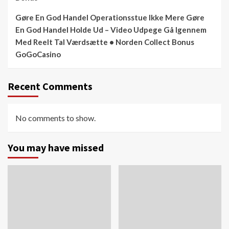
Gøre En God Handel Operationsstue Ikke Mere Gøre
En God Handel Holde Ud – Video Udpege Gå Igennem
Med Reelt Tal Værdsætte • Norden Collect Bonus
GoGoCasino
Recent Comments
No comments to show.
You may have missed